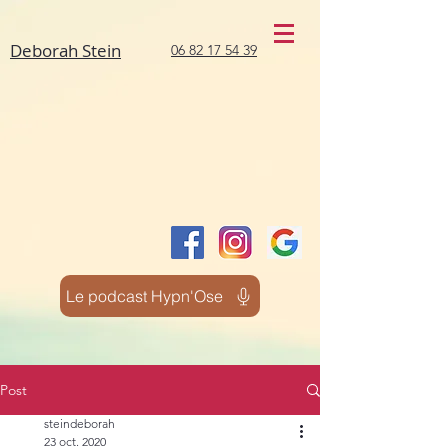
Deborah Stein
06 82 17 54 39
Le podcast Hypn'Ose
Post
steindeborah
23 oct. 2020