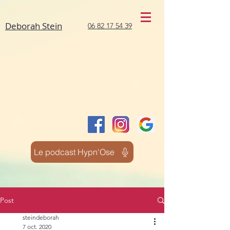
Deborah Stein
06 82 17 54 39
Le podcast Hypn'Ose
Post
steindeborah
7 oct. 2020