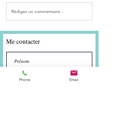
Rédigez un commentaire...
HypnoNatal: pour un
Anti-stress: res
accompagnement serein
votre rythme nat
de la grossesse
Me contacter
Phone
Email