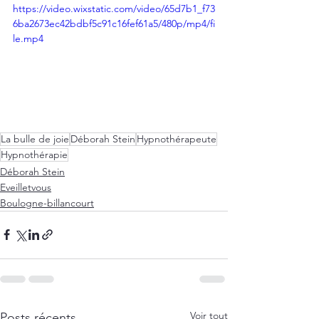
https://video.wixstatic.com/video/65d7b1_f73
6ba2673ec42bdbf5c91c16fef61a5/480p/mp4/fi
le.mp4
La bulle de joie
Déborah Stein
Hypnothérapeute
Hypnothérapie
Déborah Stein
Eveilletvous
Boulogne-billancourt
Voir tout
Posts récents